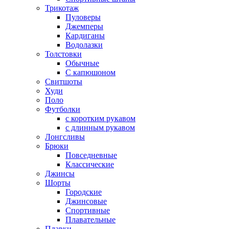
Трикотаж
Пуловеры
Джемперы
Кардиганы
Водолазки
Толстовки
Обычные
С капюшоном
Свитшоты
Худи
Поло
Футболки
с коротким рукавом
с длинным рукавом
Лонгсливы
Брюки
Повседневные
Классические
Джинсы
Шорты
Городские
Джинсовые
Спортивные
Плавательные
Плавки