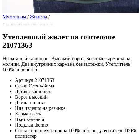
Мужчинам
/
Жилеты
/
Утепленный жилет на синтепоне
Утепленный жилет на синтепоне
21071363
Несъемный капюшон. Высокий ворот. Боковые карманы на
молнии. Два внутренних кармана без застежки. Утеплитель
100% полиэстер.
Артикул
21071363
Сезон
Осень-Зима
Детали
капюшон
Ворот
высокий
Длина
по пояс
Низ изделия
на резинке
Карман
есть
Цвет
зеленый
Подклад
thermo
Состав
внешняя сторона 100% нейлон, утеплитель 100%
полиэстер