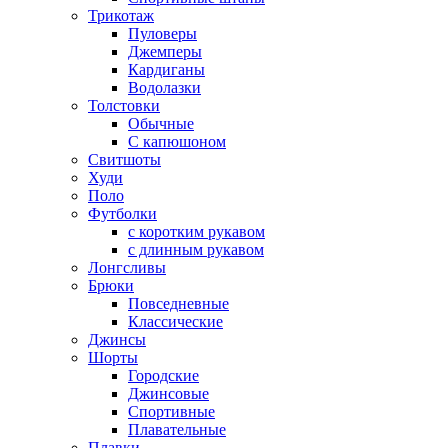
Трикотаж
Пуловеры
Джемперы
Кардиганы
Водолазки
Толстовки
Обычные
С капюшоном
Свитшоты
Худи
Поло
Футболки
с коротким рукавом
с длинным рукавом
Лонгсливы
Брюки
Повседневные
Классические
Джинсы
Шорты
Городские
Джинсовые
Спортивные
Плавательные
Плавки