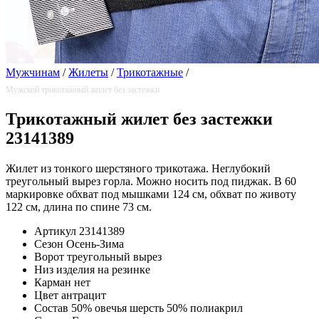
Мужчинам
/
Жилеты
/
Трикотажные
/
Мужской трикотажный жилет без застежки
Трикотажный жилет без застежки
23141389
Жилет из тонкого шерстяного трикотажа. Неглубокий
треугольный вырез горла. Можно носить под пиджак. В 60
маркировке обхват под мышками 124 см, обхват по животу
122 см, длина по спине 73 см.
Артикул
23141389
Сезон
Осень-Зима
Ворот
треугольный вырез
Низ изделия
на резинке
Карман
нет
Цвет
антрацит
Состав
50% овечья шерсть 50% полиакрил