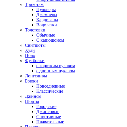
Трикотаж
Пуловеры
Джемперы
Кардиганы
Водолазки
Толстовки
Обычные
С капюшоном
Свитшоты
Худи
Поло
Футболки
с коротким рукавом
с длинным рукавом
Лонгсливы
Брюки
Повседневные
Классические
Джинсы
Шорты
Городские
Джинсовые
Спортивные
Плавательные
Плавки