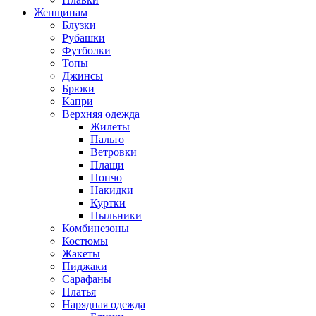
Женщинам
Блузки
Рубашки
Футболки
Топы
Джинсы
Брюки
Капри
Верхняя одежда
Жилеты
Пальто
Ветровки
Плащи
Пончо
Накидки
Куртки
Пыльники
Комбинезоны
Костюмы
Жакеты
Пиджаки
Сарафаны
Платья
Нарядная одежда