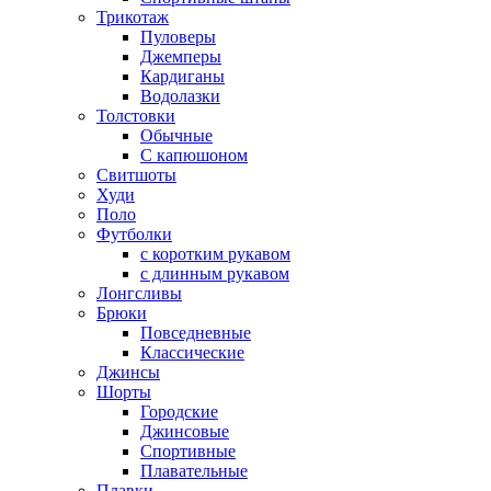
Трикотаж
Пуловеры
Джемперы
Кардиганы
Водолазки
Толстовки
Обычные
С капюшоном
Свитшоты
Худи
Поло
Футболки
с коротким рукавом
с длинным рукавом
Лонгсливы
Брюки
Повседневные
Классические
Джинсы
Шорты
Городские
Джинсовые
Спортивные
Плавательные
Плавки