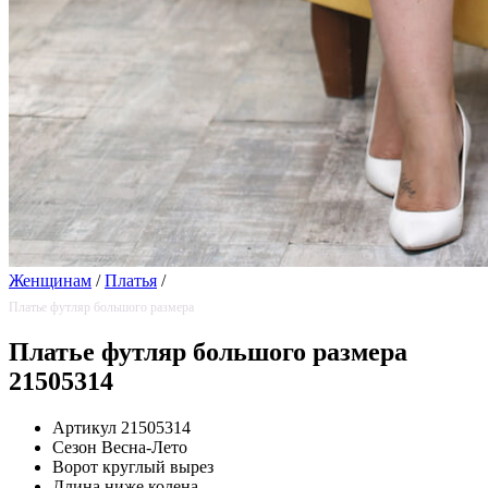
Женщинам
/
Платья
/
Платье футляр большого размера
Платье футляр большого размера
21505314
Артикул
21505314
Сезон
Весна-Лето
Ворот
круглый вырез
Длина
ниже колена