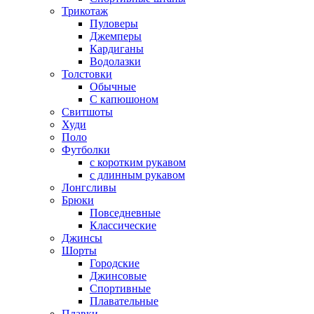
Трикотаж
Пуловеры
Джемперы
Кардиганы
Водолазки
Толстовки
Обычные
С капюшоном
Свитшоты
Худи
Поло
Футболки
с коротким рукавом
с длинным рукавом
Лонгсливы
Брюки
Повседневные
Классические
Джинсы
Шорты
Городские
Джинсовые
Спортивные
Плавательные
Плавки