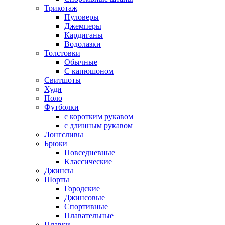
Трикотаж
Пуловеры
Джемперы
Кардиганы
Водолазки
Толстовки
Обычные
С капюшоном
Свитшоты
Худи
Поло
Футболки
с коротким рукавом
с длинным рукавом
Лонгсливы
Брюки
Повседневные
Классические
Джинсы
Шорты
Городские
Джинсовые
Спортивные
Плавательные
Плавки