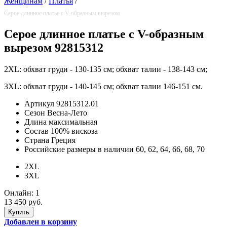
Женщинам
/
Платья
/
Серое длинное платье с V-образным вырезом
Серое длинное платье с V-образным
вырезом 92815312
2XL: обхват груди - 130-135 см; обхват талии - 138-143 см;
3XL: обхват груди - 140-145 см; обхват талии 146-151 см.
Артикул
92815312.01
Сезон
Весна-Лето
Длина
максимальная
Состав
100% вискоза
Страна
Греция
Российские размеры в наличии
60, 62, 64, 66, 68, 70
2XL
3XL
Онлайн:
1
13 450 руб.
Добавлен в корзину