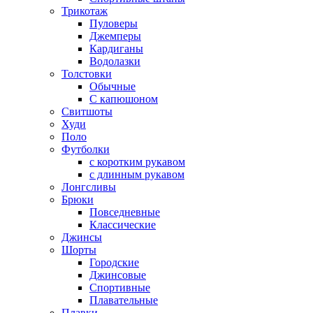
Трикотаж
Пуловеры
Джемперы
Кардиганы
Водолазки
Толстовки
Обычные
С капюшоном
Свитшоты
Худи
Поло
Футболки
с коротким рукавом
с длинным рукавом
Лонгсливы
Брюки
Повседневные
Классические
Джинсы
Шорты
Городские
Джинсовые
Спортивные
Плавательные
Плавки