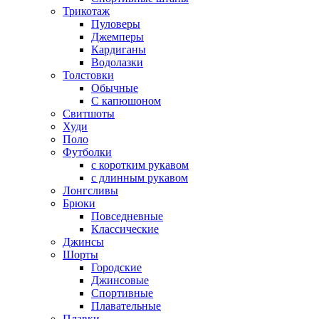
Трикотаж
Пуловеры
Джемперы
Кардиганы
Водолазки
Толстовки
Обычные
С капюшоном
Свитшоты
Худи
Поло
Футболки
с коротким рукавом
с длинным рукавом
Лонгсливы
Брюки
Повседневные
Классические
Джинсы
Шорты
Городские
Джинсовые
Спортивные
Плавательные
Плавки