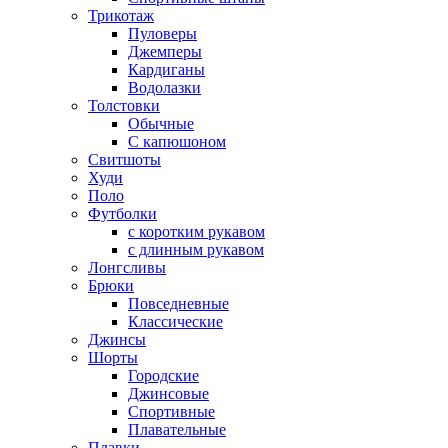
Трикотаж
Пуловеры
Джемперы
Кардиганы
Водолазки
Толстовки
Обычные
С капюшоном
Свитшоты
Худи
Поло
Футболки
с коротким рукавом
с длинным рукавом
Лонгсливы
Брюки
Повседневные
Классические
Джинсы
Шорты
Городские
Джинсовые
Спортивные
Плавательные
Плавки