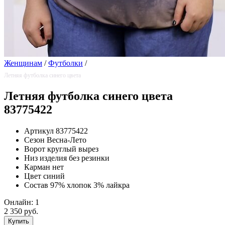
Женщинам
/
Футболки
/
Летняя футболка синего цвета
Летняя футболка синего цвета
83775422
Артикул
83775422
Сезон
Весна-Лето
Ворот
круглый вырез
Низ изделия
без резинки
Карман
нет
Цвет
синий
Состав
97% хлопок 3% лайкра
Онлайн:
1
2 350 руб.