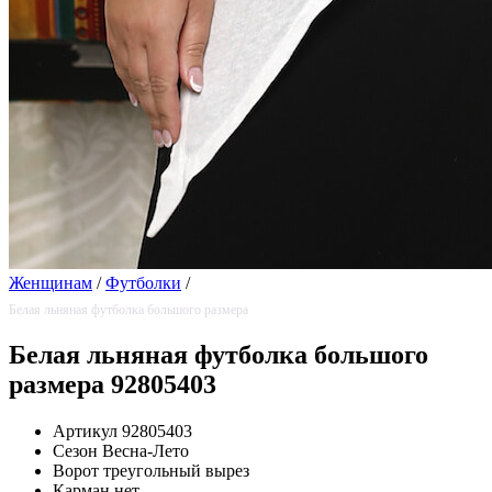
Женщинам
/
Футболки
/
Белая льняная футболка большого размера
Белая льняная футболка большого
размера 92805403
Артикул
92805403
Сезон
Весна-Лето
Ворот
треугольный вырез
Карман
нет