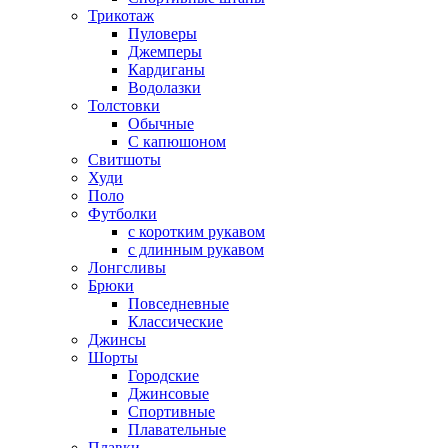
Трикотаж
Пуловеры
Джемперы
Кардиганы
Водолазки
Толстовки
Обычные
С капюшоном
Свитшоты
Худи
Поло
Футболки
с коротким рукавом
с длинным рукавом
Лонгсливы
Брюки
Повседневные
Классические
Джинсы
Шорты
Городские
Джинсовые
Спортивные
Плавательные
Плавки