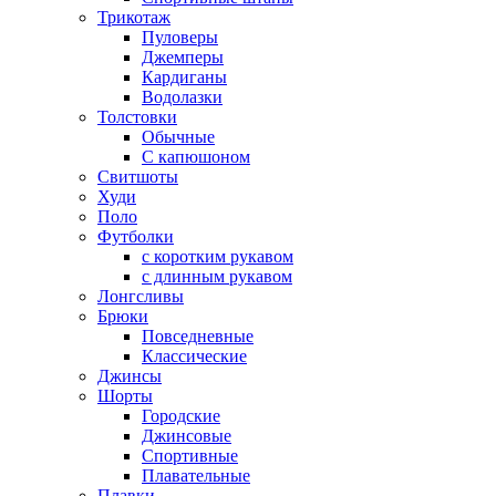
Трикотаж
Пуловеры
Джемперы
Кардиганы
Водолазки
Толстовки
Обычные
С капюшоном
Свитшоты
Худи
Поло
Футболки
с коротким рукавом
с длинным рукавом
Лонгсливы
Брюки
Повседневные
Классические
Джинсы
Шорты
Городские
Джинсовые
Спортивные
Плавательные
Плавки