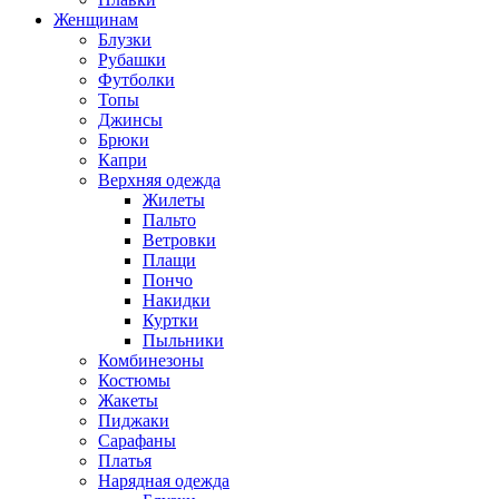
Женщинам
Блузки
Рубашки
Футболки
Топы
Джинсы
Брюки
Капри
Верхняя одежда
Жилеты
Пальто
Ветровки
Плащи
Пончо
Накидки
Куртки
Пыльники
Комбинезоны
Костюмы
Жакеты
Пиджаки
Сарафаны
Платья
Нарядная одежда