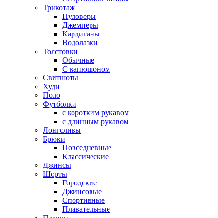
Трикотаж
Пуловеры
Джемперы
Кардиганы
Водолазки
Толстовки
Обычные
С капюшоном
Свитшоты
Худи
Поло
Футболки
с коротким рукавом
с длинным рукавом
Лонгсливы
Брюки
Повседневные
Классические
Джинсы
Шорты
Городские
Джинсовые
Спортивные
Плавательные
Плавки