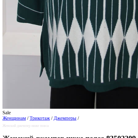
Sale
Женщинам
/
Трикотаж
/
Джемперы
/
Женский джемпер ниже пояса