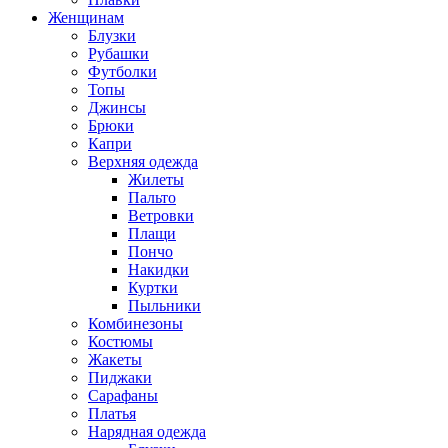
Женщинам
Блузки
Рубашки
Футболки
Топы
Джинсы
Брюки
Капри
Верхняя одежда
Жилеты
Пальто
Ветровки
Плащи
Пончо
Накидки
Куртки
Пыльники
Комбинезоны
Костюмы
Жакеты
Пиджаки
Сарафаны
Платья
Нарядная одежда