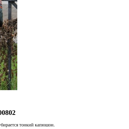
00802
 убирается тонкий капюшон.