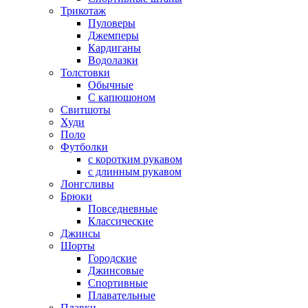
Трикотаж
Пуловеры
Джемперы
Кардиганы
Водолазки
Толстовки
Обычные
С капюшоном
Свитшоты
Худи
Поло
Футболки
с коротким рукавом
с длинным рукавом
Лонгсливы
Брюки
Повседневные
Классические
Джинсы
Шорты
Городские
Джинсовые
Спортивные
Плавательные
Плавки