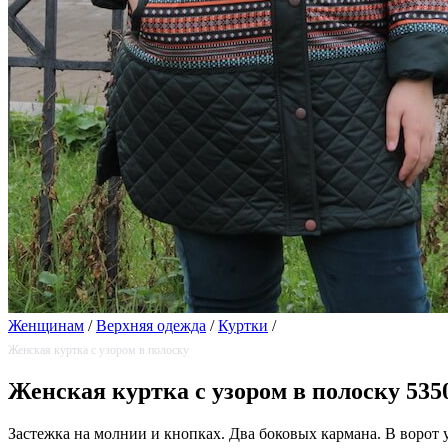
Женщинам
/
Верхняя одежда
/
Куртки
/
Женская куртка с узором в полоску
Женская куртка с узором в полоску 535
Застежка на молнии и кнопках. Два боковых кармана. В ворот