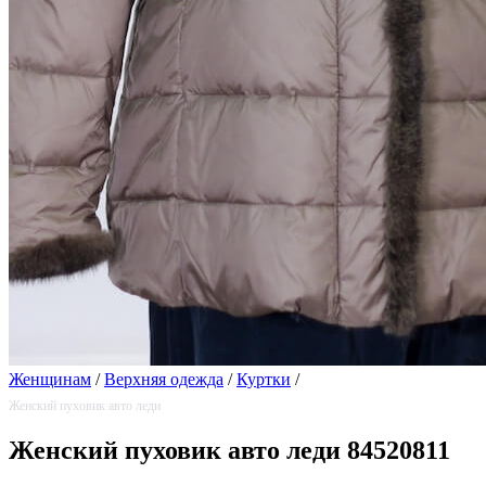
Женщинам
/
Верхняя одежда
/
Куртки
/
Женский пуховик авто леди
Женский пуховик авто леди 84520811