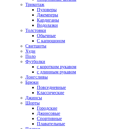
Трикотаж
Пуловеры
Джемперы
Кардиганы
Водолазки
Толстовки
Обычные
С капюшоном
Свитшоты
Худи
Поло
Футболки
с коротким рукавом
с длинным рукавом
Лонгсливы
Брюки
Повседневные
Классические
Джинсы
Шорты
Городские
Джинсовые
Спортивные
Плавательные
Плавки