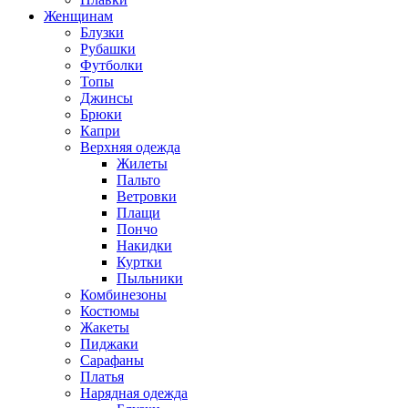
Женщинам
Блузки
Рубашки
Футболки
Топы
Джинсы
Брюки
Капри
Верхняя одежда
Жилеты
Пальто
Ветровки
Плащи
Пончо
Накидки
Куртки
Пыльники
Комбинезоны
Костюмы
Жакеты
Пиджаки
Сарафаны
Платья
Нарядная одежда