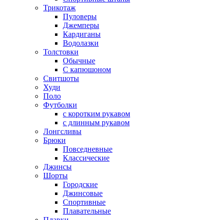
Трикотаж
Пуловеры
Джемперы
Кардиганы
Водолазки
Толстовки
Обычные
С капюшоном
Свитшоты
Худи
Поло
Футболки
с коротким рукавом
с длинным рукавом
Лонгсливы
Брюки
Повседневные
Классические
Джинсы
Шорты
Городские
Джинсовые
Спортивные
Плавательные
Плавки