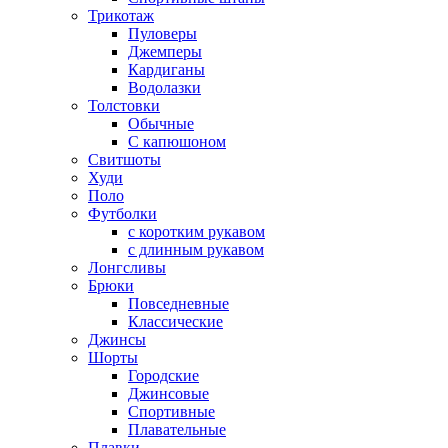
Трикотаж
Пуловеры
Джемперы
Кардиганы
Водолазки
Толстовки
Обычные
С капюшоном
Свитшоты
Худи
Поло
Футболки
с коротким рукавом
с длинным рукавом
Лонгсливы
Брюки
Повседневные
Классические
Джинсы
Шорты
Городские
Джинсовые
Спортивные
Плавательные
Плавки