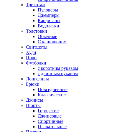
Трикотаж
Пуловеры
Джемперы
Кардиганы
Водолазки
Толстовки
Обычные
С капюшоном
Свитшоты
Худи
Поло
Футболки
с коротким рукавом
с длинным рукавом
Лонгсливы
Брюки
Повседневные
Классические
Джинсы
Шорты
Городские
Джинсовые
Спортивные
Плавательные
Плавки