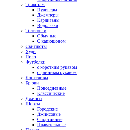
Трикотаж
Пуловеры
Джемперы
Кардиганы
Водолазки
Толстовки
Обычные
С капюшоном
Свитшоты
Худи
Поло
Футболки
с коротким рукавом
с длинным рукавом
Лонгсливы
Брюки
Повседневные
Классические
Джинсы
Шорты
Городские
Джинсовые
Спортивные
Плавательные
Плавки