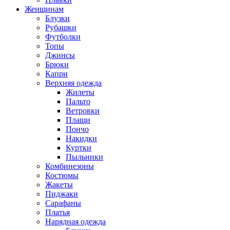
Женщинам
Блузки
Рубашки
Футболки
Топы
Джинсы
Брюки
Капри
Верхняя одежда
Жилеты
Пальто
Ветровки
Плащи
Пончо
Накидки
Куртки
Пыльники
Комбинезоны
Костюмы
Жакеты
Пиджаки
Сарафаны
Платья
Нарядная одежда