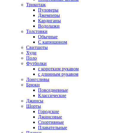
Трикотаж
Пуловеры
Джемперы
Кардиганы
Водолазки
Толстовки
Обычные
С капюшоном
Свитшоты
Худи
Поло
Футболки
с коротким рукавом
с длинным рукавом
Лонгсливы
Брюки
Повседневные
Классические
Джинсы
Шорты
Городские
Джинсовые
Спортивные
Плавательные
Плавки