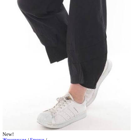
New!
Женщинам
/
Брюки
/