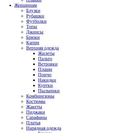
Женщинам
Блузки
Рубашки
Футболки
Топы
Джинсы
Брюки
Капри
Верхняя одежда
Жилеты
Пальто
Ветровки
Плащи
Пончо
Накидки
Куртки
Пыльники
Комбинезоны
Костюмы
Жакеты
Пиджаки
Сарафаны
Платья
Нарядная одежда