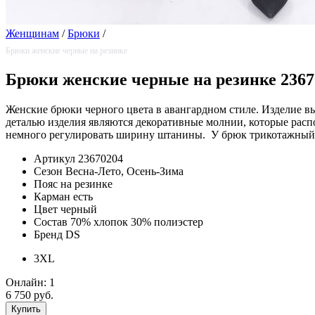
Женщинам
/
Брюки
/
Брюки женские черные на резинке
Брюки женские черные на резинке 2367
Женские брюки черного цвета в авангардном стиле. Изделие в
деталью изделия являются декоративные молнии, которые распо
немного регулировать ширину штанины. У брюк трикотажный по
Артикул
23670204
Сезон
Весна-Лето, Осень-Зима
Пояс
на резинке
Карман
есть
Цвет
черный
Состав
70% хлопок 30% полиэстер
Бренд
DS
3XL
Онлайн:
1
6 750 руб.