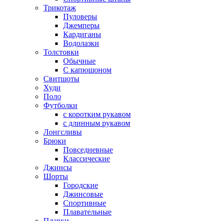
Трикотаж
Пуловеры
Джемперы
Кардиганы
Водолазки
Толстовки
Обычные
С капюшоном
Свитшоты
Худи
Поло
Футболки
с коротким рукавом
с длинным рукавом
Лонгсливы
Брюки
Повседневные
Классические
Джинсы
Шорты
Городские
Джинсовые
Спортивные
Плавательные
Плавки