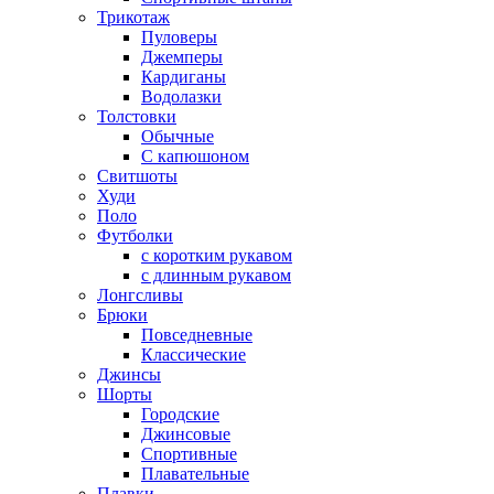
Трикотаж
Пуловеры
Джемперы
Кардиганы
Водолазки
Толстовки
Обычные
С капюшоном
Свитшоты
Худи
Поло
Футболки
с коротким рукавом
с длинным рукавом
Лонгсливы
Брюки
Повседневные
Классические
Джинсы
Шорты
Городские
Джинсовые
Спортивные
Плавательные
Плавки